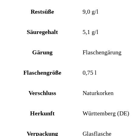
Restsüße
9,0 g/l
Säuregehalt
5,1 g/l
Gärung
Flaschengärung
Flaschengröße
0,75 l
Verschluss
Naturkorken
Herkunft
Württemberg (DE)
Verpackung
Glasflasche