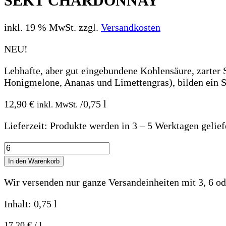
SEKT CHARDONNAY
inkl. 19 % MwSt.
zzgl.
Versandkosten
NEU!
Lebhafte, aber gut eingebundene Kohlensäure, zarter
Honigmelone, Ananas und Limettengras), bilden ein Se
12,90
€
/0,75 l
inkl. MwSt.
Lieferzeit:
Produkte werden in 3 – 5 Werktagen gelief
SEKT
CHARDONNAY
In den Warenkorb
Menge
Wir versenden nur ganze Versandeinheiten mit 3, 6 od
Inhalt: 0,75
l
17,20
€
/
l