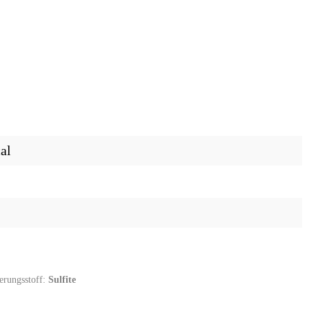
al
ierungsstoff:
Sulfite