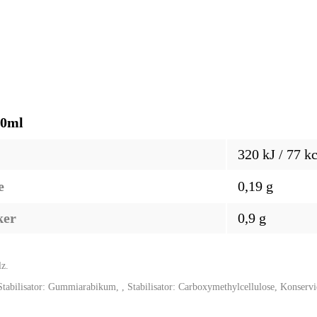
00ml
320 kJ / 77 kc
e
0,19 g
ker
0,9 g
lz.
 Stabilisator: Gummiarabikum, , Stabilisator: Carboxymethylcellulose, Konserv