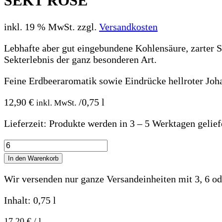
SEKT ROSÉ
inkl. 19 % MwSt.
zzgl.
Versandkosten
Lebhafte aber gut eingebundene Kohlensäure, zarter 
Sekterlebnis der ganz besonderen Art.
Feine Erdbeeraromatik sowie Eindrücke hellroter Joh
12,90
€
/0,75 l
inkl. MwSt.
Lieferzeit:
Produkte werden in 3 – 5 Werktagen gelief
SEKT
ROSÉ
In den Warenkorb
Menge
Wir versenden nur ganze Versandeinheiten mit 3, 6 od
Inhalt: 0,75
l
17,20
€
/
l