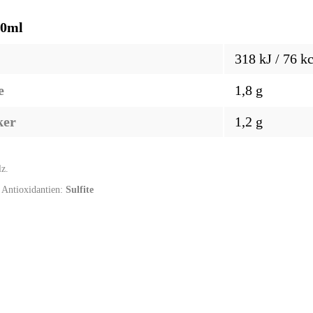
00ml
318 kJ / 76 kc
e
1,8 g
ker
1,2 g
lz.
; Antioxidantien:
Sulfite